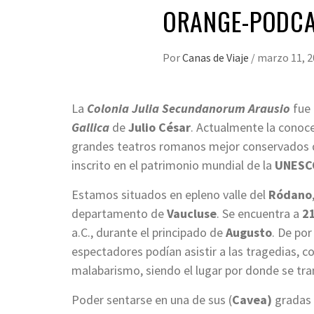
ORANGE-PODC
Por
Canas de Viaje
/
marzo 11, 2
La
Colonia Julia Secundanorum Arausio
fue 
Gallica
de
Julio César
. Actualmente la cono
grandes teatros romanos mejor conservados d
inscrito en el patrimonio mundial de la
UNESC
Estamos situados en epleno valle del
Ródano
departamento de
Vaucluse
. Se encuentra a
2
a.C., durante el principado de
Augusto
. De po
espectadores podían asistir a las tragedias, 
malabarismo, siendo el lugar por donde se tran
Poder sentarse en una de sus (
Cavea)
gradas 