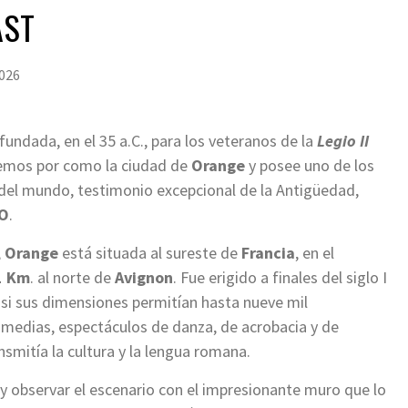
AST
026
fundada, en el 35 a.C., para los veteranos de la
Legio II
cemos por como la ciudad de
Orange
y posee uno de los
el mundo, testimonio excepcional de la Antigüedad,
O
.
,
Orange
está situada al sureste de
Francia
, en el
1 Km
. al norte de
Avignon
. Fue erigido a finales del siglo I
r si sus dimensiones permitían hasta nueve mil
comedias, espectáculos de danza, de acrobacia y de
smitía la cultura y la lengua romana.
y observar el escenario con el impresionante muro que lo