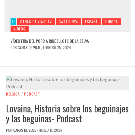
CANAS DE VIAJE TV
CATALUNYA
ESPAÑA
EUROPA
VÍDEOS
VÍDEO FIRA DEL PORC A RIUDELLOTS DE LA SELVA
POR
CANAS DE VIAJE
FEBRERO 25, 2024
/
ESPAÑA
PODCAST
RUTA HISTÓRICO – MODERNISTA POR EL
BARRIO DE VEGUETA EN LAS PALMAS DE
GRAN CANARIA-PODCAST
BÉLGICA
/
PODCAST
POR
CANAS DE VIAJE
MARZO 11, 2026
/
Lovaina, Historia sobre los beguinajes
y las beguinas- Podcast
POR
CANAS DE VIAJE
MARZO 11, 2026
/