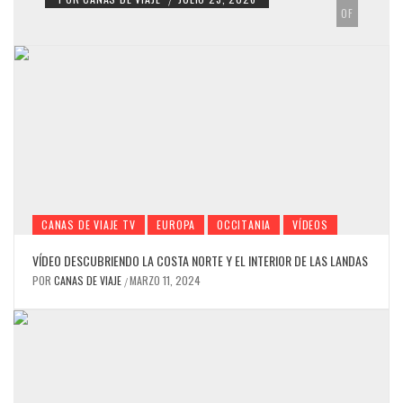
OF
CANAS DE VIAJE TV
EUROPA
OCCITANIA
VÍDEOS
VÍDEO DESCUBRIENDO LA COSTA NORTE Y EL INTERIOR DE LAS LANDAS
ÁFRICA
PODCAST
POR
CANAS DE VIAJE
MARZO 11, 2024
/
ESCENARIOS DE PELÍCULA: EGIPTO CON
MUERTE EN EL NILO-PODCAST
POR
CANAS DE VIAJE
MARZO 11, 2026
/