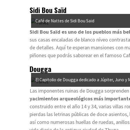
Sidi Bou Saïd
Café de Nattes de Sidi Bou Saïd
Sidi Bou Saïd es uno de los pueblos más be
sus casas encaladas de blanco níveo contrastan
de detalles. Aquí te esperan mansiones con má
piñones que podrás saborear en el famoso Café 
Dougga
El Capitolio de Dougga dedicado a Júpiter, Juno y 
Las imponentes ruinas de Dougga sorprenden 
yacimientos arqueológicos más importante
construido entre el año 14 y 34, varias villas 
pierdas las letrinas públicas de doce asientos, 
así como numerosas huellas de ruedas, anillos 
vida diaria de la antigua ciudad de Thuga.