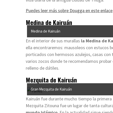
Puedes leer más sobre Dougga en este enlace
Medina de Kairuán
Medina de Kairuán
En el interior de sus murallas
la Medina de Kai
ella encontraremos: mausoleos con estucos be
porticados con hermosos azulejos, casas con
varios zocos donde te recomendamos probar 
relleno de dátiles.
Mezquita de Kairuán
Gran Mezquita de Kairuán
Kairuán fue durante mucho tiempo la primera 
Mezquita Zitouna fue un lugar de tanta cultur
mundo islámico
. En la actualidad sigue sien