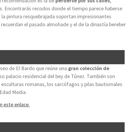
i recomendación es la de
perderse por sus calles
,
os. Encontrarás recodos donde el tiempo parece haberse
 la pintura resquebrajada soportan impresionantes
 recuerdan el pasado almohade y el de la dinastía bereber
useo de El Bardo que reúne una
gran colección de
so palacio residencial del bey de Túnez. También son
as esculturas romanas, los sarcófagos y pilas bautismales
a Edad Media.
n este enlace.