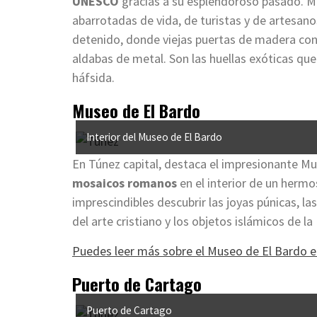
UNESCO
gracias a su esplendoroso pasado. M
abarrotadas de vida, de turistas y de artesan
detenido, donde viejas puertas de madera con
aldabas de metal. Son las huellas exóticas que
háfsida.
Museo de El Bardo
Interior del Museo de El Bardo
En Túnez capital, destaca el impresionante M
mosaicos romanos
en el interior de un hermo
imprescindibles descubrir las joyas púnicas, l
del arte cristiano y los objetos islámicos de l
Puedes leer más sobre el Museo de El Bardo e
Puerto de Cartago
Puerto de Cartago