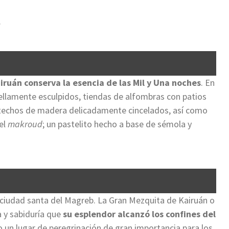
.
ruán conserva la esencia de las Mil y Una noches
. En
llamente esculpidos, tiendas de alfombras con patios
 techos de madera delicadamente cincelados, así como
el
makroud
; un pastelito hecho a base de sémola y
ciudad santa del Magreb. La Gran Mezquita de Kairuán o
a y sabiduría que
su esplendor alcanzó los confines del
do un lugar de peregrinación de gran importancia para los