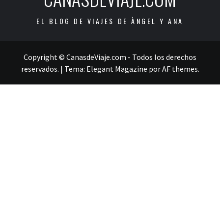
EL BLOG DE VIAJES DE ÀNGEL Y ANA
Copyright © CanasdeViaje.com - Todos los derechos
reservados.
|
Tema:
Elegant Magazine
por
AF themes
.