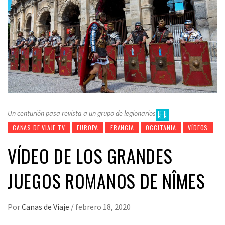
Un centurión pasa revista a un grupo de legionarios
CANAS DE VIAJE TV
EUROPA
FRANCIA
OCCITANIA
VÍDEOS
VÍDEO DE LOS GRANDES
JUEGOS ROMANOS DE NÎMES
Por
Canas de Viaje
/
febrero 18, 2020